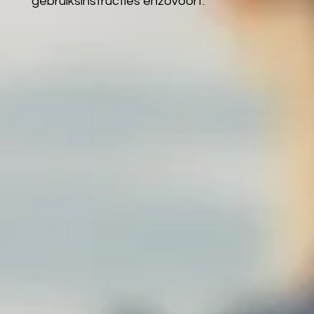
gebruiksinstructies enzovoort.