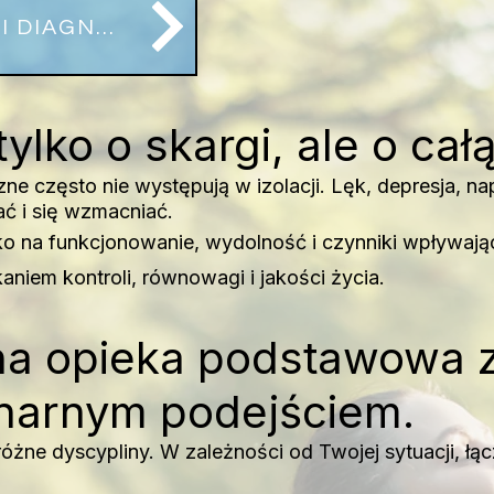
PLANOWANIE PRZYJĘĆ I DIAGNOSTYKI
tylko o skargi, ale o cał
zne często nie występują w izolacji. Lęk, depresja, na
ć i się wzmacniać.
o na funkcjonowanie, wydolność i czynniki wpływają
niem kontroli, równowagi i jakości życia.
zna opieka podstawowa 
inarnym podejściem.
óżne dyscypliny. W zależności od Twojej sytuacji, łą