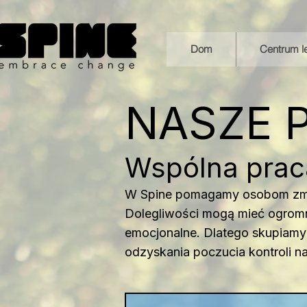
Dom
Centrum l
NASZE 
Wspólna praca
W Spine pomagamy osobom zmaga
Dolegliwości mogą mieć ogromn
emocjonalne. Dlatego skupiamy 
odzyskania poczucia kontroli 